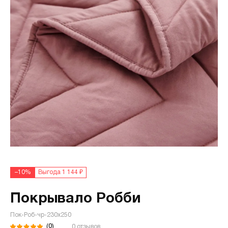
–10%
Выгода 1 144 ₽
Покрывало Робби
Пок-Роб-чр-230х250
(0)
0 отзывов