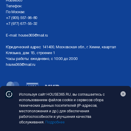
Нouse365
Телефон:
По Москве:
+7 (905) 557-96-80
+7 (977) 677-55-32
E-mail:
house365@mail.ru
Юридический адрес: 141400, Московская обл., г. Химки, квартал
Клязьма, дом 1Б, строение 1
Часы работы: ежедневно, с 10:00 до 20:00
house365@mail.ru
Используя сайт HOUSE365.RU, вы соглашаетесь с
Перед использованием сайта отключите VPN
использованием файлов cookie и сервисов сбора
технических данных посетителей (IP-адресов,
Copyright © 2026 HOUSE365.RU. Все права защищены
местоположения и др.) для обеспечения
работоспособности и улучшения качества
Создание сайта
MondayStudio
обслуживания.
Подробнее