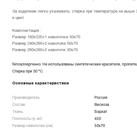
За изделием легко ухаживать: стирка при температуре не выше
и цвет.
Комплектация :
Размер 160х220+1 наволочка 50х70
Размер 240х260+2 наволоки 50х70
Размер 260х260+2 наволочк 50х70
Гипоаллергенно. Не использованы синтетические красители, пропитк
Стирка при 30 °С
Основные характеристики
Производитель
Россия
Состав
Вискоза
Ткань
Бархат
Плотность гр. м2
450
Размер наволочек (см)
50х70