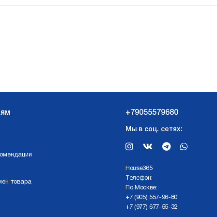
лям
+79055579680
Мы в соц. сетях:
комендации
Нouse365
Телефон:
мен товара
По Москве:
+7 (905) 557-96-80
+7 (977) 677-55-32