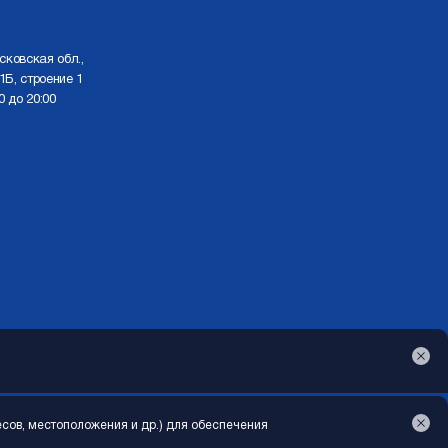
сковская обл.,
1Б, строение 1
0 до 20:00
Создание сайта
MondayStudio
есов, местоположения и др.) для обеспечения