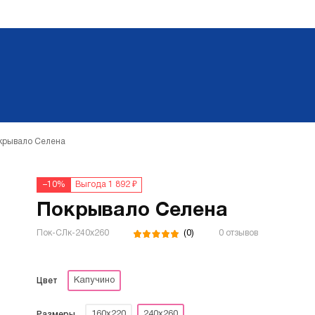
крывало Селена
–10%
Выгода 1 892 ₽
Покрывало Селена
(0)
Пок-СЛк-240х260
0 отзывов
Капучино
Цвет
160х220
240х260
Размеры