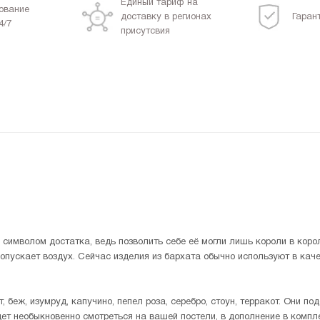
Единый тариф на
ование
доставку в регионах
Гаран
4/7
присутсвия
символом достатка, ведь позволить себе её могли лишь короли в корол
ропускает воздух. Сейчас изделия из бархата обычно используют в кач
 беж, изумруд, капучино, пепел роза, серебро, стоун, терракот. Они по
ет необыкновенно смотреться на вашей постели, в дополнение в компле