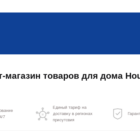
т-магазин товаров для дома Hou
Единый тариф на
ование
доставку в регионах
Гаран
4/7
присутсвия