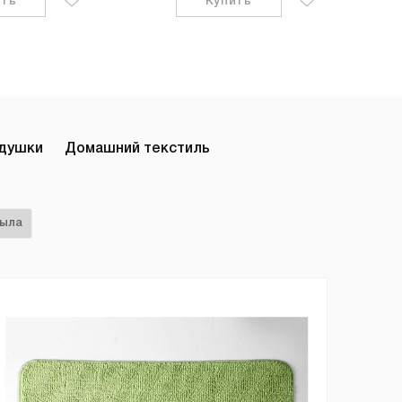
ить
Купить
одушки
Домашний текстиль
мыла