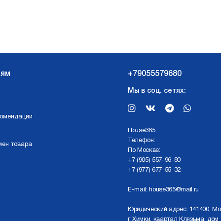
лям
+79055579680
Мы в соц. сетях:
комендации
Нouse365
Телефон:
мен товара
По Москве:
+7 (905) 557-96-80
+7 (977) 677-55-32
E-mail:
house365@mail.ru
Юридический адрес: 141400, Мо
г. Химки, квартал Клязьма, дом 