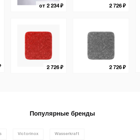
от 2 234 ₽
2 726 ₽
₽
2 726 ₽
2 726 ₽
Популярные бренды
s
Victorinox
Wasserkraft