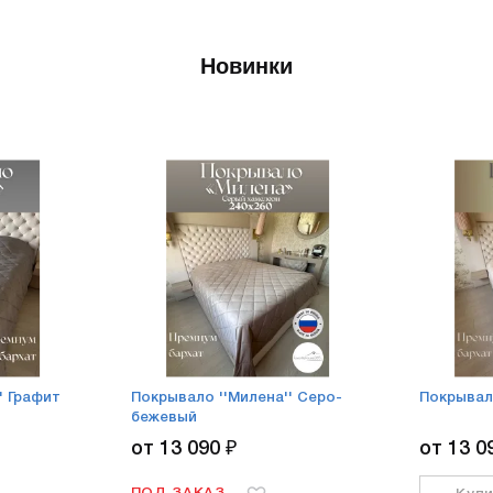
Новинки
' Графит
Покрывало ''Милена'' Серо-
Покрывал
бежевый
от 13 090 ₽
от 13 0