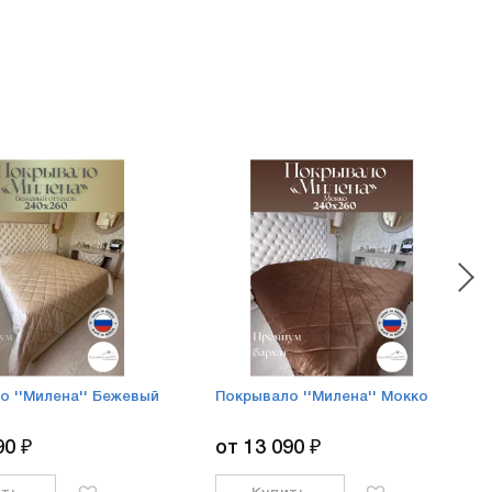
о ''Милена'' Бежевый
Покрывало ''Милена'' Мокко
90 ₽
от 13 090 ₽