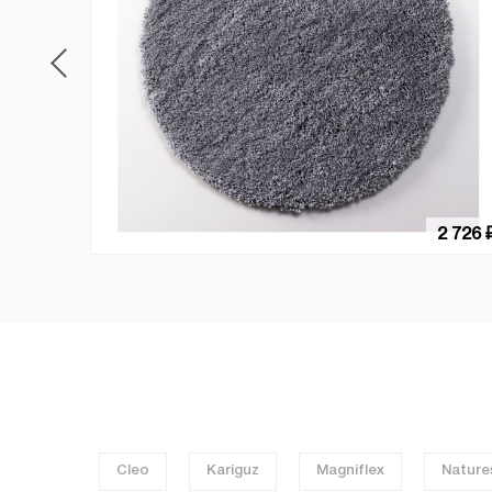
2 726 
Cleo
Kariguz
Magniflex
Nature