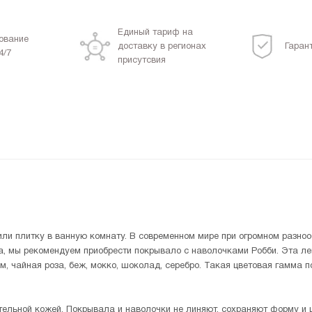
Единый тариф на
ование
доставку в регионах
Гаран
4/7
присутсвия
или плитку в ванную комнату. В современном мире при огромном разноо
ема, мы рекомендуем приобрести покрывало с наволочками Робби. Эта
ем, чайная роза, беж, мокко, шоколад, серебро. Такая цветовая гамма 
тельной кожей. Покрывала и наволочки не линяют, сохраняют форму и ц