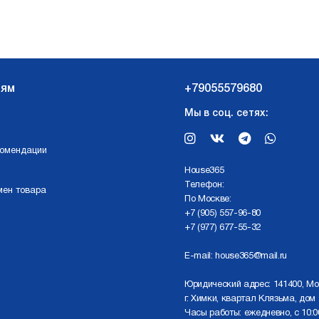
лям
+79055579680
Мы в соц. сетях:
комендации
Нouse365
Телефон:
мен товара
По Москве:
+7 (905) 557-96-80
+7 (977) 677-55-32
E-mail:
house365@mail.ru
Юридический адрес: 141400, Мо
г. Химки, квартал Клязьма, дом 
Часы работы: ежедневно, с 10:0