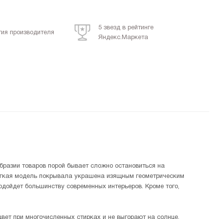
5 звезд в рейтинге
тия производителя
Яндекс.Маркета
бразии товаров порой бывает сложно остановиться на
 легкая модель покрывала украшена изящным геометрическим
подойдет большинству современных интерьеров. Кроме того,
вет при многочисленных стирках и не выгорают на солнце.