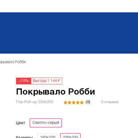
крывало Робби
–10%
Выгода 1 144 ₽
Покрывало Робби
(0)
Пок-Роб-ср-230х250
0 отзывов
Светло-серый
Цвет
160х220
230х250
Размеры