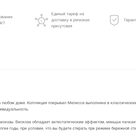
Единый тариф на
ование
доставку в регионах
Гаран
4/7
присутсвия
 любом доме. Коллекция покрывал Мелисса выполнена в классических
дивидуальность.
скозы. Вискоза обладает антистатическим эффектом, меньше пачкает
ие годы, при условии, что вы будете стирать при режиме бережной стир