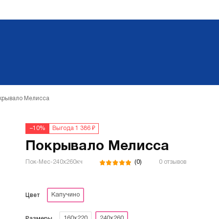
крывало Мелисса
–10%
Выгода 1 386 ₽
Покрывало Мелисса
(0)
Пок-Мес-240х260кч
0 отзывов
Капучино
Цвет
160х220
240х260
Размеры