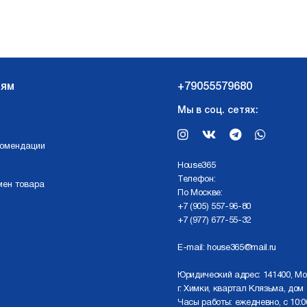
лям
+79055579680
Мы в соц. сетях:
комендации
Нouse365
Телефон:
мен товара
По Москве:
+7 (905) 557-96-80
+7 (977) 677-55-32
E-mail:
house365@mail.ru
Юридический адрес: 141400, Мо
г. Химки, квартал Клязьма, дом 
Часы работы: ежедневно, с 10:0