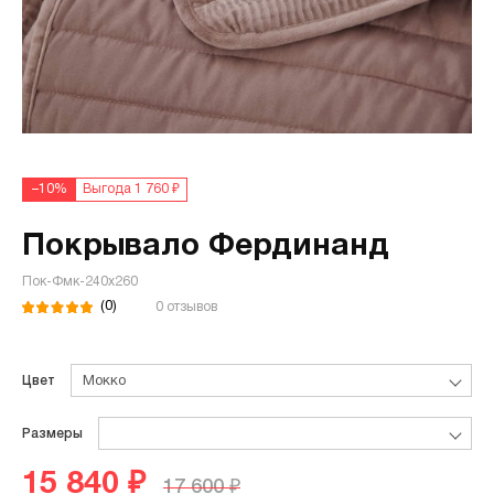
–10%
Выгода 1 760 ₽
Покрывало Фердинанд
Пок-Фмк-240х260
(0)
0 отзывов
Цвет
Мокко
Размеры
15 840 ₽
17 600 ₽