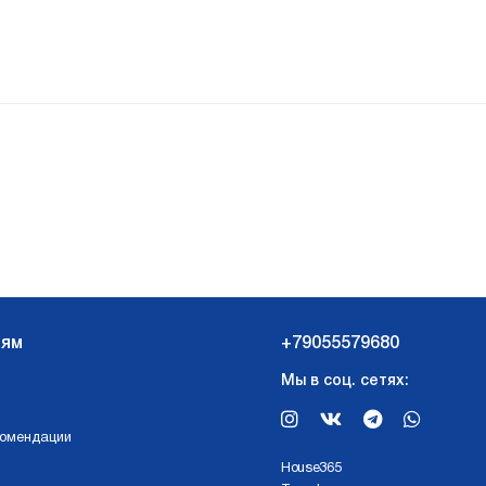
лям
+79055579680
Мы в соц. сетях:
комендации
Нouse365