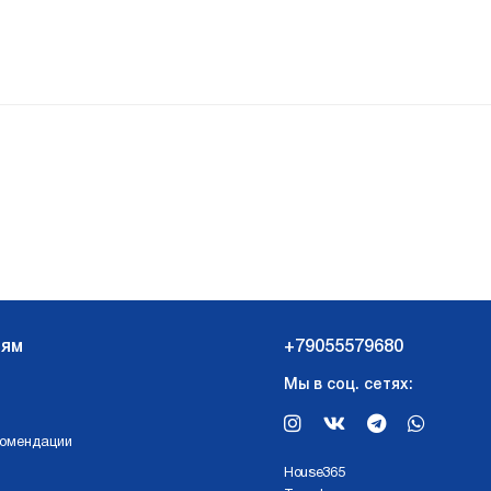
лям
+79055579680
Мы в соц. сетях:
комендации
Нouse365