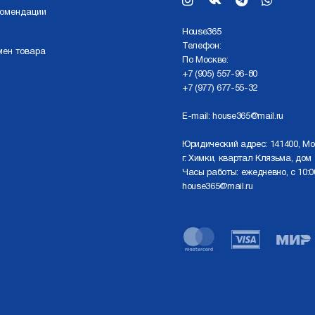
комендации
Нouse365
Телефон:
мен товара
По Москве:
+7 (905) 557-96-80
+7 (977) 677-55-32
E-mail:
house365@mail.ru
Юридический адрес: 141400, Мо
г. Химки, квартал Клязьма, дом 
Часы работы: ежедневно, с 10:0
house365@mail.ru