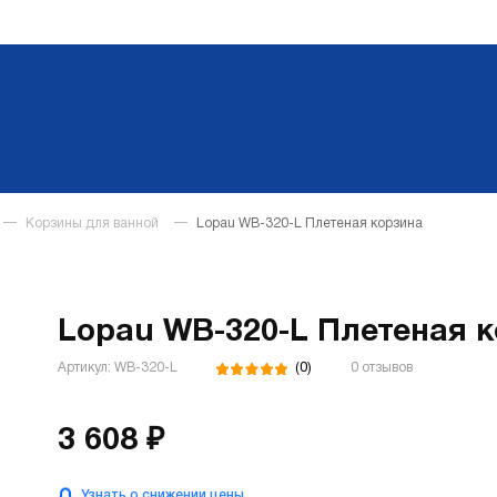
Корзины для ванной
Lopau WB-320-L Плетеная корзина
Lopau WB-320-L Плетеная 
(0)
Артикул: WB-320-L
0 отзывов
3 608 ₽
Узнать о снижении цены