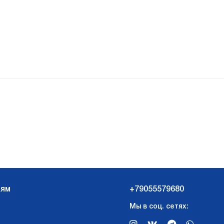
лям
+79055579680
Мы в соц. сетях: