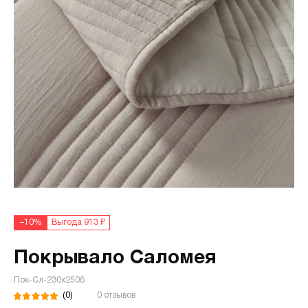
–10%
Выгода 913 ₽
Покрывало Саломея
Пок-Сл-230х250б
(0)
0 отзывов