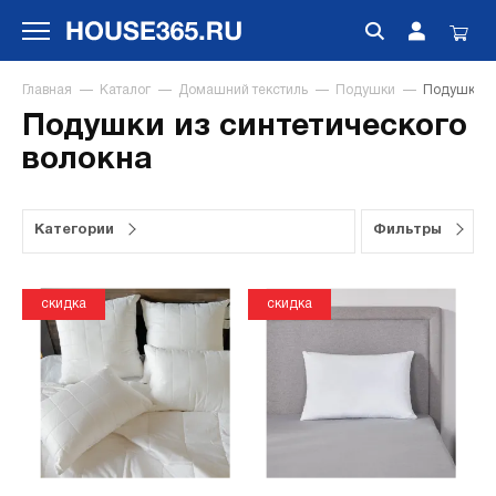
Главная
Каталог
Домашний текстиль
Подушки
Подушки из
Подушки из синтетического
волокна
Категории
Фильтры
скидка
скидка