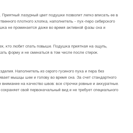
Приятный лазурный цвет подушки позволит легко вписать ее в
венного плотного хлопка, наполнитель - пух-перо сибирского
ушка не проминается даже во время активной фазы сна и
ех, кто любит спать повыше. Подушка приятная на ощупь,
ать форму и не сминаться в том числе после стирок.
елия. Наполнитель из серого гусиного пуха и пера без
ивает мышцы шеи и голову во время сна. За счет стандартного
 внимание на качество швов: все строчки ровные и аккуратные.
сохраняет свой первоначальный вид и не требует специального