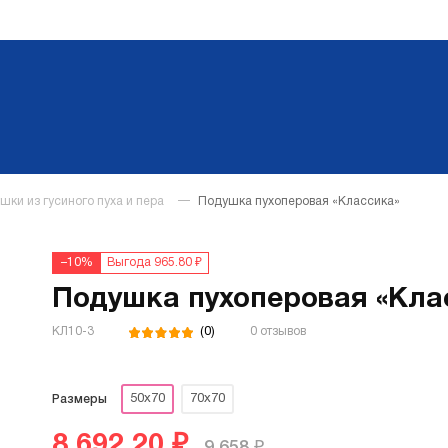
шки из гусиного пуха и пера
Подушка пухоперовая «Классика»
–10%
Выгода 965.80 ₽
Подушка пухоперовая «Кла
(0)
КЛ10-3
0 отзывов
50х70
70х70
Размеры
8 692.20 ₽
9 658 ₽