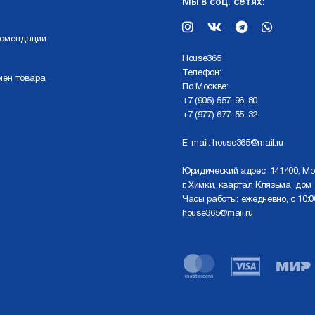
Мы в соц. сетях:
комендации
Нouse365
Телефон:
мен товара
По Москве:
+7 (905) 557-96-80
+7 (977) 677-55-32
E-mail:
house365@mail.ru
Юридический адрес: 141400, Мо
г. Химки, квартал Клязьма, дом 
Часы работы: ежедневно, с 10:0
house365@mail.ru