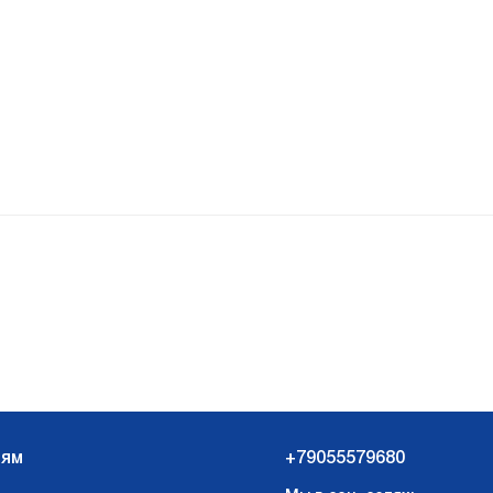
лям
+79055579680