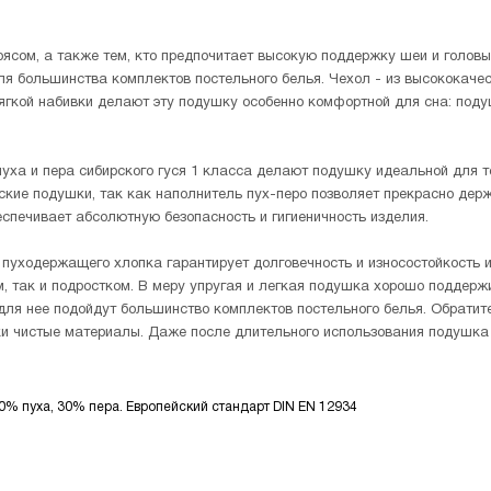
ом, а также тем, кто предпочитает высокую поддержку шеи и головы. 
я большинства комплектов постельного белья. Чехол - из высококачест
мягкой набивки делают эту подушку особенно комфортной для сна: под
уха и пера сибирского гуся 1 класса делают подушку идеальной для т
ские подушки, так как наполнитель пух-перо позволяет прекрасно держ
спечивает абсолютную безопасность и гигиеничность изделия.
уходержащего хлопка гарантирует долговечность и износостойкость изд
м, так и подростком. В меру упругая и легкая подушка хорошо поддерж
для нее подойдут большинство комплектов постельного белья. Обратите
и чистые материалы. Даже после длительного использования подушка 
0% пуха, 30% пера. Европейский стандарт DIN EN 12934