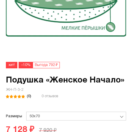
хит!
–10%
Выгода 792 ₽
Подушка «Женское Начало»
ЖН-П-3-2
(0)
0 отзывов
Размеры
50х70
7 128 ₽
7 920 ₽