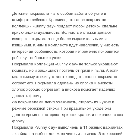
Детские покрывала - это особая забота об уюте и
комфорте ребенка. Красивое, стеганое покрывало
коллекции «Sunny day» придаст любой детской спальне
яркую индивидуальность. Волнистые стежки делают
изящные покрывала еще более выразительными и
изящными. К ним в комплекте идут наволочки, у них есть
интересная особенность, которая непременно понравится
ребенку– небольшие ушки.
Покрывала коллекции «Sunny day» не только украшают
комнату, но и защищают постель от грязи и пыли. А если
маленькому хозяину станет холодно, теплое покрывало
согреет его. Покрывала сделаны из хлопка и вискозы,
хлопок хорошо согревает, а вискоза помогает изделию
держать форму.
За покрывалами легко ухаживать, стирать их нужно в
режиме бережной стирки. При правильном уходе они
долгое время не потеряют яркости красок и сохраняя свою
форму.
Покрывала «Sunny day» выполнены в 11 разных вариантах
дизайна, на выбор, для мальчиков и девочек. Это хороший