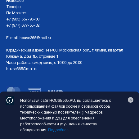
Нouse365
Телефон:
По Москве:
+7 (905) 557-96-80
+7 (977) 677-55-32
E-mail:
house365@mail.ru
Юридический адрес: 141400, Московская обл., г. Химки, квартал
Клязьма, дом 1Б, строение 1
Часы работы: ежедневно, с 10:00 до 20:00
house365@mail.ru
Используя сайт HOUSE365.RU, вы соглашаетесь с
Перед использованием сайта отключите VPN
использованием файлов cookie и сервисов сбора
технических данных посетителей (IP-адресов,
Copyright © 2026 HOUSE365.RU. Все права защищены
местоположения и др.) для обеспечения
работоспособности и улучшения качества
Создание сайта
MondayStudio
обслуживания.
Подробнее