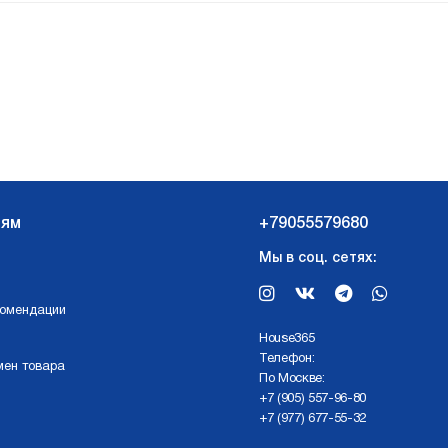
лям
+79055579680
Мы в соц. сетях:
комендации
Нouse365
Телефон:
мен товара
По Москве:
+7 (905) 557-96-80
+7 (977) 677-55-32