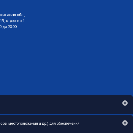
сковская обл.,
1Б, строение 1
0 до 20:00
Создание сайта
MondayStudio
есов, местоположения и др.) для обеспечения