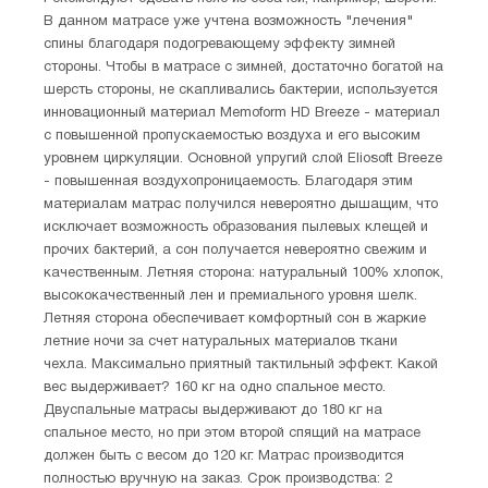
В данном матрасе уже учтена возможность "лечения"
спины благодаря подогревающему эффекту зимней
стороны. Чтобы в матрасе с зимней, достаточно богатой на
шерсть стороны, не скапливались бактерии, используется
инновационный материал Memoform HD Breeze - материал
с повышенной пропускаемостью воздуха и его высоким
уровнем циркуляции. Основной упругий слой Eliosoft Breeze
- повышенная воздухопроницаемость. Благодаря этим
материалам матрас получился невероятно дышащим, что
исключает возможность образования пылевых клещей и
прочих бактерий, а сон получается невероятно свежим и
качественным. Летняя сторона: натуральный 100% хлопок,
высококачественный лен и премиального уровня шелк.
Летняя сторона обеспечивает комфортный сон в жаркие
летние ночи за счет натуральных материалов ткани
чехла. Максимально приятный тактильный эффект. Какой
вес выдерживает? 160 кг на одно спальное место.
Двуспальные матрасы выдерживают до 180 кг на
спальное место, но при этом второй спящий на матрасе
должен быть с весом до 120 кг. Матрас производится
полностью вручную на заказ. Срок производства: 2